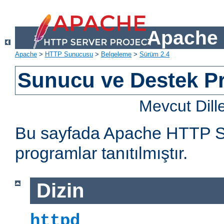
Apache 
Apache
>
HTTP Sunucusu
>
Belgeleme
>
Sürüm 2.4
Sunucu ve Destek Pr
Mevcut Dill
Bu sayfada Apache HTTP Sun
programlar tanıtılmıştır.
Dizin
httpd