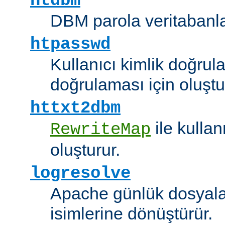
htdbm
DBM parola veritabanlar
htpasswd
Kullanıcı kimlik doğrul
doğrulaması için oluştu
httxt2dbm
ile kulla
RewriteMap
oluşturur.
logresolve
Apache günlük dosyalar
isimlerine dönüştürür.