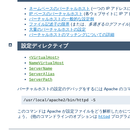
ネームベースのバーチャルホスト
(一つの IP アドレ
IP ベースのバーチャルホスト
(各ウェブサイトに IP ア
バーチャルホストの一般的な設定例
ファイル記述子の限界
(または、
多過ぎるログファイル
大量のバーチャルホストの設定
バーチャルホストのマッチングについての詳細
設定ディレクティブ
<VirtualHost>
NameVirtualHost
ServerName
ServerAlias
ServerPath
バーチャルホストの設定のデバッグをするには Apache の
/usr/local/apache2/bin/httpd -S
このコマンドは Apache が設定ファイルをどう解析したか
ょう。 (他のコマンドラインのオプションは
プログラム
httpd