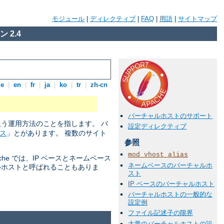
モジュール
|
ディレクティブ
|
FAQ
|
用語
|
サイトマップ
 2.4
de
|
en
|
fr
|
ja
|
ko
|
tr
|
zh-cn
バーチャルホストのサポート
扱う運用方法のことを指します。 バ
設定ディレクティブ
ス
」とがあります。 複数のサイト
参照
mod_vhost_alias
he では、IP ベースとネームベース
ネームベースのバーチャルホ
ルホストと呼ばれることもありま
スト
IP ベースのバーチャルホスト
バーチャルホストの一般的な
設定例
ファイル記述子の限界
大量のバーチャルホストの設