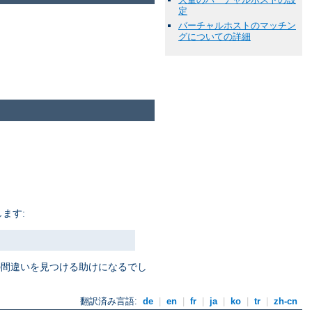
定
バーチャルホストのマッチン
グについての詳細
ます:
定の間違いを見つける助けになるでし
翻訳済み言語:
de
|
en
|
fr
|
ja
|
ko
|
tr
|
zh-cn