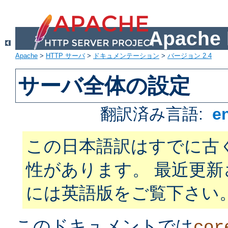
Apach
Apache
>
HTTP サーバ
>
ドキュメンテーション
>
バージョン 2.4
サーバ全体の設定
翻訳済み言語:
e
この日本語訳はすでに古
性があります。 最近更
には英語版をご覧下さい
このドキュメントでは
cor