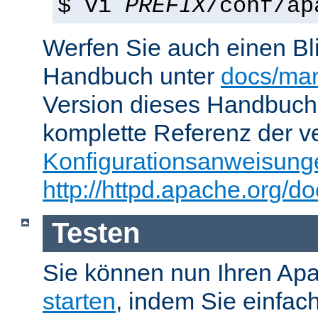
$ vi
PREFIX
/conf/ap
Werfen Sie auch einen Bl
Handbuch unter
docs/man
Version dieses Handbuch
komplette Referenz der v
Konfigurationsanweisung
http://httpd.apache.org/do
Testen
Sie können nun Ihren Ap
starten
, indem Sie einfac