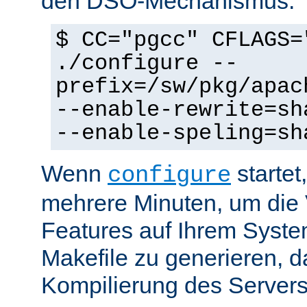
den DSO-Mechanismus:
$ CC="pgcc" CFLAGS=
./configure --
prefix=/sw/pkg/apac
--enable-rewrite=sh
--enable-speling=sh
Wenn
startet
configure
mehrere Minuten, um die 
Features auf Ihrem Syste
Makefile zu generieren, d
Kompilierung des Servers