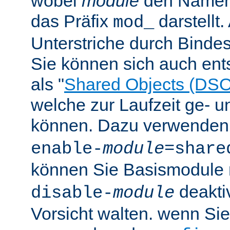
wobei
module
den Namen
das Präfix
darstellt
mod_
Unterstriche durch Bindes
Sie können sich auch en
als "
Shared Objects (DSO
welche zur Laufzeit ge- 
können. Dazu verwenden 
enable-
module
=share
können Sie Basismodule 
deakti
disable-
module
Vorsicht walten. wenn Si