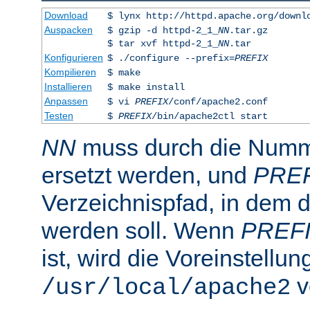
Download
$ lynx http://httpd.apache.org/downl
Auspacken
$ gzip -d httpd-2_1_
NN
.tar.gz
$ tar xvf httpd-2_1_
NN
.tar
Konfigurieren
$ ./configure --prefix=
PREFIX
Kompilieren
$ make
Installieren
$ make install
Anpassen
$ vi
PREFIX
/conf/apache2.conf
Testen
$
PREFIX
/bin/apache2ctl start
NN
muss durch die Numme
ersetzt werden, und
PRE
Verzeichnispfad, in dem de
werden soll. Wenn
PREF
ist, wird die Voreinstellun
v
/usr/local/apache2